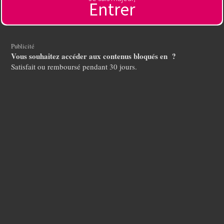
Entrer
Contacter l'hébergeur
🔞 Sexe en direct 🇫🇷
Publicité servant à financer l'hébergement de ce site
Regardez des filles en direct, sans tabou, sans censure, sans
Publicité
limite !
Vous souhaitez accéder aux contenus bloqués en ?
Satisfait ou remboursé pendant 30 jours.
Tous droits réservés
Mentions légales
Abuse